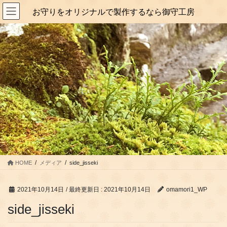
コ
ナ
お守りをオリジナルで製作するなら御守工房
ン
ビ
テ
ゲ
ン
ー
ツ
シ
に
ョ
移
ン
動
に
移
動
HOME
メディア
side_jisseki
2021年10月14日
/ 最終更新日 :
2021年10月14日
omamori1_WP
side_jisseki