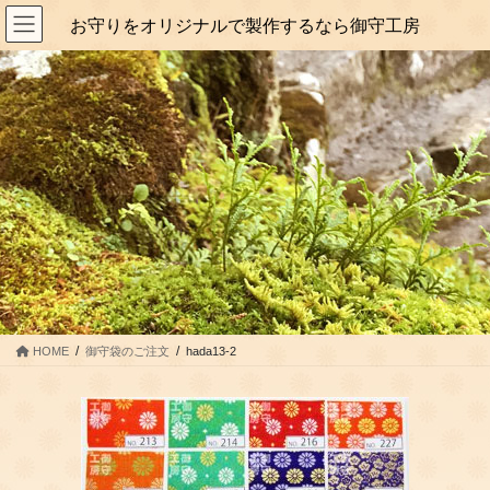
コ
ナ
お守りをオリジナルで製作するなら御守工房
ン
ビ
テ
ゲ
ン
ー
ツ
シ
に
ョ
移
ン
動
に
移
動
HOME
御守袋のご注文
hada13-2