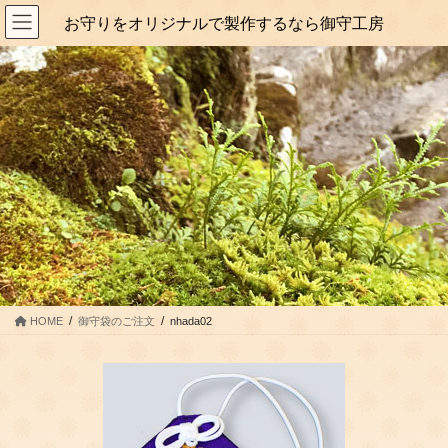
コ
ナ
お守りをオリジナルで製作するなら御守工房
ン
ビ
テ
ゲ
ン
ー
ツ
シ
に
ョ
移
ン
動
に
移
動
HOME
御守袋のご注文
nhada02