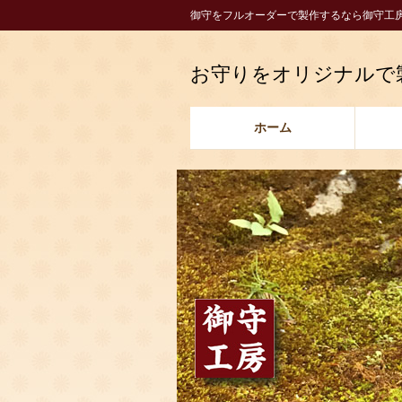
コ
ナ
御守をフルオーダーで製作するなら御守工
ン
ビ
テ
ゲ
お守りをオリジナルで
ン
ー
ツ
シ
に
ョ
ホーム
移
ン
動
に
移
動