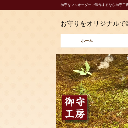
コ
ナ
御守をフルオーダーで製作するなら御守工
ン
ビ
テ
ゲ
お守りをオリジナルで
ン
ー
ツ
シ
に
ョ
ホーム
移
ン
動
に
移
動