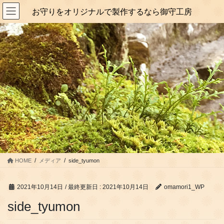
コ
ナ
お守りをオリジナルで製作するなら御守工房
ン
ビ
テ
ゲ
ン
ー
ツ
シ
に
ョ
移
ン
動
に
移
動
HOME
メディア
side_tyumon
2021年10月14日
/ 最終更新日 :
2021年10月14日
omamori1_WP
side_tyumon